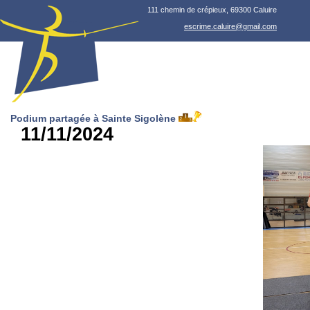
111 chemin de crépieux, 69300 Caluire
escrime.caluire@gmail.com
Podium partagée à Sainte Sigolène
11/11/2024