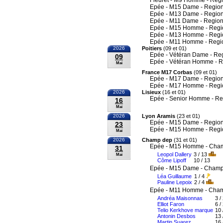
Fleuret - M9 Homme - Reg
Epée - M15 Dame - Region
Epée - M13 Dame - Region
Epée - M11 Dame - Region
Epée - M15 Homme - Regi
Epée - M13 Homme - Regi
Epée - M11 Homme - Regi
2026
Poitiers
(09 et 01)
Epée - Vétéran Dame - Re
09
Epée - Vétéran Homme - R
Mai
France M17 Corbas
(09 et 01)
Epée - M17 Dame - Region
Epée - M17 Homme - Regi
2026
Lisieux
(16 et 01)
Epée - Senior Homme - Re
16
Mai
2026
Lyon Aramis
(23 et 01)
Epée - M15 Dame - Region
23
Epée - M15 Homme - Regi
Mai
2026
Champ dep
(31 et 01)
Epée - M15 Homme - Cham
31
Leopol Dallery
3 / 13
Mai
Côme Lipoff
10 / 13
Epée - M15 Dame - Champi
Léa Guillaume
1 / 4
Pauline Lepoix
2 / 4
Epée - M11 Homme - Cham
Andréa Maisonnas
3 /
Elliot Faron
6 /
Telio Kerkhove marque
10 
Antonin Desbos
13 
Martin Suarez
16 