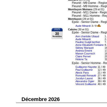
Fleuret - M9 Dame - Regio
Fleuret - M9 Homme - Reg
Montluçon Moirans
(29 et 01)
Fleuret - M11 Dame - Regi
Fleuret - M11 Homme - Re
Montluçon
(29 et 01)
Epée - Senior Dame - Reg
Aude Minardi
3 / 9
2025
Caluire
(30 et 01)
Epée - Senior Dame - Reg
30
Ann charlotte Ubaud
1 
Novembre
Aude Minardi
2 
Pauline Guigli berthet
7 
Anne-Elisabeth Fontaine
8 
Sidney Marquet
16
Andrea Emerit
17
Manon Courrech
18
Claire Pernet
29
Helene Ta
31
Epée - Senior Homme - Re
Guillaume Hayette
11 / 49
Paul Guillaume
12 / 49
Alexis Para
21 / 49
Romuald Renauld
27 / 49
Jocelyn Lauret
36 / 49
Alexandre Ogier
39 / 49
Vincent Guillaume
40 / 49
Décembre 2026