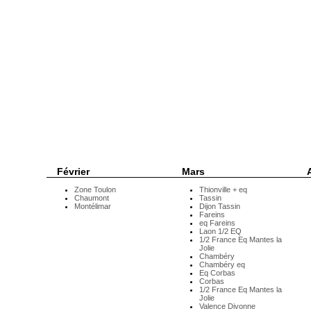
Février
Mars
A
Zone Toulon
Thionville + eq
Chaumont
Tassin
Montélimar
Dijon Tassin
Fareins
eq Fareins
Laon 1/2 EQ
1/2 France Eq Mantes la
Jolie
Chambéry
Chambéry eq
Eq Corbas
Corbas
1/2 France Eq Mantes la
Jolie
Valence Divonne