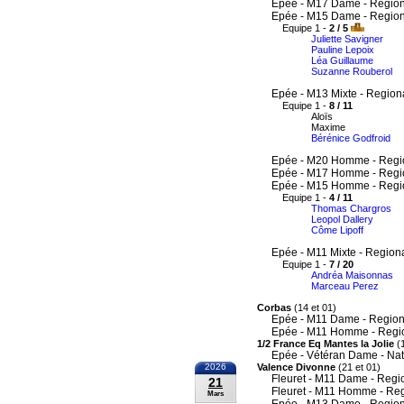
Epée - M17 Dame - Region
Epée - M15 Dame - Region
Equipe 1 -
2 / 5
Juliette Savigner
Pauline Lepoix
Léa Guillaume
Suzanne Rouberol
Epée - M13 Mixte - Region
Equipe 1 -
8 / 11
Aloïs
Maxime
Bérénice Godfroid
Epée - M20 Homme - Regi
Epée - M17 Homme - Regi
Epée - M15 Homme - Regi
Equipe 1 -
4 / 11
Thomas Chargros
Leopol Dallery
Côme Lipoff
Epée - M11 Mixte - Region
Equipe 1 -
7 / 20
Andréa Maisonnas
Marceau Perez
Corbas
(14 et 01)
Epée - M11 Dame - Region
Epée - M11 Homme - Regi
1/2 France Eq Mantes la Jolie
(1
Epée - Vétéran Dame - Nat
2026
Valence Divonne
(21 et 01)
Fleuret - M11 Dame - Regi
21
Fleuret - M11 Homme - Re
Mars