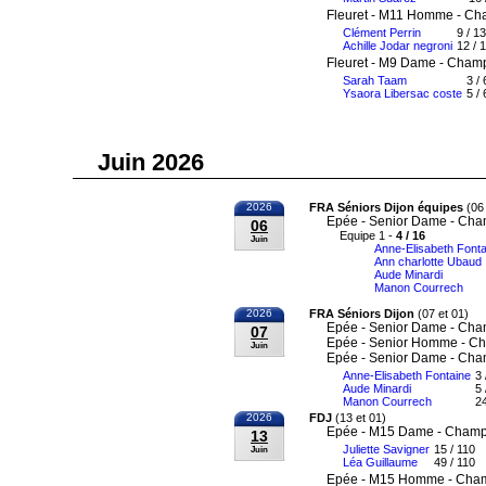
Fleuret - M11 Homme - Ch
Clément Perrin
9 / 13
Achille Jodar negroni
12 / 
Fleuret - M9 Dame - Champ
Sarah Taam
3 /
Ysaora Libersac coste
5 / 
Juin 2026
2026
FRA Séniors Dijon équipes
(06 
Epée - Senior Dame - Cha
06
Equipe 1 -
4 / 16
Juin
Anne-Elisabeth Fonta
Ann charlotte Ubaud
Aude Minardi
Manon Courrech
2026
FRA Séniors Dijon
(07 et 01)
Epée - Senior Dame - Cha
07
Epée - Senior Homme - Ch
Juin
Epée - Senior Dame - Cha
Anne-Elisabeth Fontaine
3 
Aude Minardi
5 
Manon Courrech
24
2026
FDJ
(13 et 01)
Epée - M15 Dame - Champi
13
Juliette Savigner
15 / 110
Juin
Léa Guillaume
49 / 110
Epée - M15 Homme - Cham