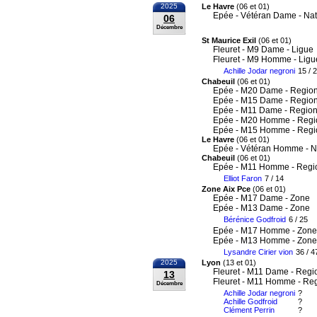
2025
Le Havre
(06 et 01)
Epée - Vétéran Dame - Nat
06
Décembre
St Maurice Exil
(06 et 01)
Fleuret - M9 Dame - Ligue
Fleuret - M9 Homme - Ligu
Achille Jodar negroni
15 / 
Chabeuil
(06 et 01)
Epée - M20 Dame - Region
Epée - M15 Dame - Region
Epée - M11 Dame - Region
Epée - M20 Homme - Regi
Epée - M15 Homme - Regi
Le Havre
(06 et 01)
Epée - Vétéran Homme - N
Chabeuil
(06 et 01)
Epée - M11 Homme - Regi
Elliot Faron
7 / 14
Zone Aix Pce
(06 et 01)
Epée - M17 Dame - Zone
Epée - M13 Dame - Zone
Bérénice Godfroid
6 / 25
Epée - M17 Homme - Zone
Epée - M13 Homme - Zone
Lysandre Cirier vion
36 / 4
2025
Lyon
(13 et 01)
Fleuret - M11 Dame - Regi
13
Fleuret - M11 Homme - Re
Décembre
Achille Jodar negroni
?
Achille Godfroid
?
Clément Perrin
?