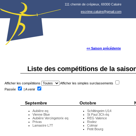
111 chemin de crépieux, 69300 Caluire
escrime.caluire@gmail.com
<< Saison précédente
Liste des compétitions de la saiso
Afficher les compétitions
Afficher les simples surclassements
Passée
| A venir
Septembre
Octobre
Aubière eq
Schiltingeim U14
Vienne Blue
St Paul 3Ch éq
Aubière Vercingetorix eq
REG Valence
Privas
Rodez
Lamastre L7T
Colmar
Petit Bourg