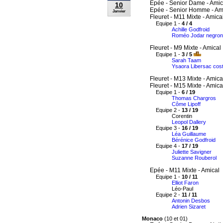
Epée - Senior Dame - Amic
10
Epée - Senior Homme - Am
Janvier
Fleuret - M11 Mixte - Amica
Equipe 1 -
4 / 4
Achille Godfroid
Roméo Jodar negron
Fleuret - M9 Mixte - Amical
Equipe 1 -
3 / 5
Sarah Taam
Ysaora Libersac cos
Fleuret - M13 Mixte - Amica
Fleuret - M15 Mixte - Amica
Equipe 1 -
6 / 19
Thomas Chargros
Côme Lipoff
Equipe 2 -
13 / 19
Corentin
Leopol Dallery
Equipe 3 -
16 / 19
Léa Guillaume
Bérénice Godfroid
Equipe 4 -
17 / 19
Juliette Savigner
Suzanne Rouberol
Epée - M11 Mixte - Amical
Equipe 1 -
10 / 11
Elliot Faron
Léo-Paul
Equipe 2 -
11 / 11
Antonin Desbos
Adrien Sizaret
Monaco
(10 et 01)