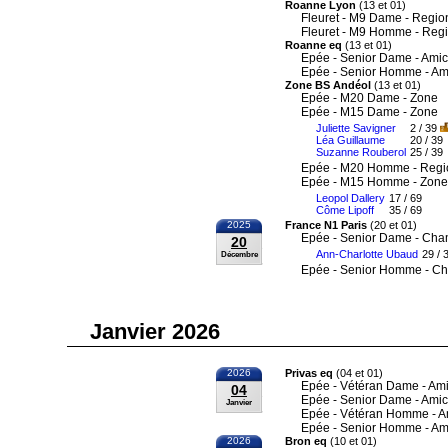
Roanne Lyon
(13 et 01)
Fleuret - M9 Dame - Regio
Fleuret - M9 Homme - Reg
Roanne eq
(13 et 01)
Epée - Senior Dame - Amic
Epée - Senior Homme - Am
Zone BS Andéol
(13 et 01)
Epée - M20 Dame - Zone
Epée - M15 Dame - Zone
Juliette Savigner
2 / 39
Léa Guillaume
20 / 39
Suzanne Rouberol
25 / 39
Epée - M20 Homme - Regi
Epée - M15 Homme - Zone
Leopol Dallery
17 / 69
Côme Lipoff
35 / 69
2025
France N1 Paris
(20 et 01)
Epée - Senior Dame - Cha
20
Ann-Charlotte Ubaud
29 / 
Décembre
Epée - Senior Homme - Ch
Janvier 2026
2026
Privas eq
(04 et 01)
Epée - Vétéran Dame - Ami
04
Epée - Senior Dame - Amic
Janvier
Epée - Vétéran Homme - A
Epée - Senior Homme - Am
2026
Bron eq
(10 et 01)