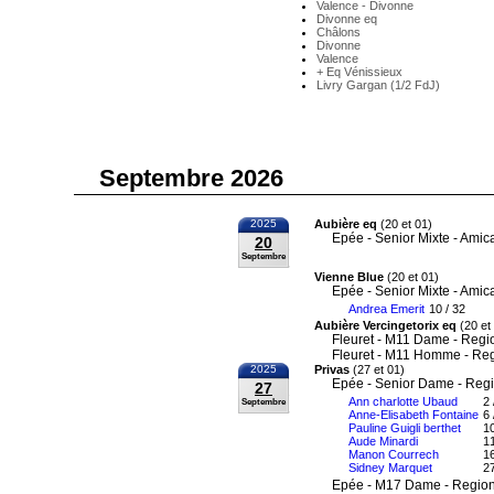
Valence - Divonne
Divonne eq
Châlons
Divonne
Valence
+ Eq Vénissieux
Livry Gargan (1/2 FdJ)
Septembre 2026
2025
Aubière eq
(20 et 01)
Epée - Senior Mixte - Amic
20
Septembre
Vienne Blue
(20 et 01)
Epée - Senior Mixte - Amic
Andrea Emerit
10 / 32
Aubière Vercingetorix eq
(20 et
Fleuret - M11 Dame - Regi
Fleuret - M11 Homme - Re
2025
Privas
(27 et 01)
Epée - Senior Dame - Reg
27
Ann charlotte Ubaud
2 
Septembre
Anne-Elisabeth Fontaine
6 
Pauline Guigli berthet
10
Aude Minardi
11
Manon Courrech
16
Sidney Marquet
27
Epée - M17 Dame - Region