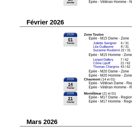
Epée - Vétéran Homme - N
Janvier
Février 2026
2026
Zone Toulon
Epée - M15 Dame - Zone
01
Juliette Savigner
6 / 31
Février
Léa Guillaume
8 / 31
Suzanne Rouberol
22 / 31
Epée - M15 Homme - Zone
Leopol Dallery
7 / 62
Côme Lipoff
21 / 62
Thomas Chargros
43 / 62
Epée - M20 Dame - Zone
Epée - M20 Homme - Zone
2026
Chaumont
(14 et 01)
Epée - Vétéran Dame - Re
14
Epée - Vétéran Homme - R
Février
2026
Montélimar
(21 et 01)
Epée - M17 Dame - Region
21
Epée - M17 Homme - Regi
Février
Mars 2026