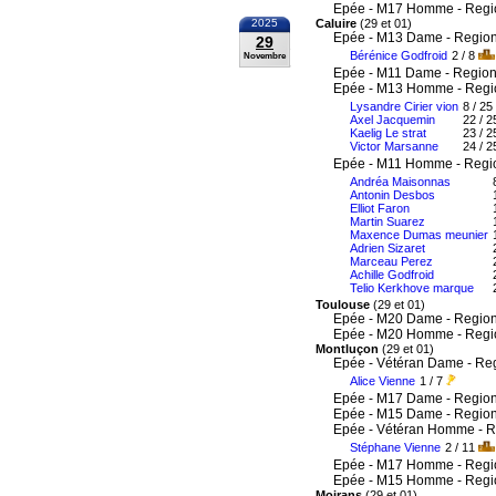
Epée - M17 Homme - Regi
2025
Caluire
(29 et 01)
Epée - M13 Dame - Region
29
Bérénice Godfroid
2 / 8
Novembre
Epée - M11 Dame - Region
Epée - M13 Homme - Regi
Lysandre Cirier vion
8 / 25
Axel Jacquemin
22 / 2
Kaelig Le strat
23 / 2
Victor Marsanne
24 / 2
Epée - M11 Homme - Regi
Andréa Maisonnas
Antonin Desbos
Elliot Faron
Martin Suarez
Maxence Dumas meunier
Adrien Sizaret
Marceau Perez
Achille Godfroid
Telio Kerkhove marque
Toulouse
(29 et 01)
Epée - M20 Dame - Region
Epée - M20 Homme - Regi
Montluçon
(29 et 01)
Epée - Vétéran Dame - Re
Alice Vienne
1 / 7
Epée - M17 Dame - Region
Epée - M15 Dame - Region
Epée - Vétéran Homme - R
Stéphane Vienne
2 / 11
Epée - M17 Homme - Regi
Epée - M15 Homme - Regi
Moirans
(29 et 01)