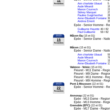
11
Ann charlotte Ubaud
5 
Novembre
Aude Minardi
19
Manon Courrech
21
Sidney Marquet
23
Pauline Guigli berthet
28
Anne-Elisabeth Fontaine
30
Andrea Emerit
35
Epée - Senior Homme - Re
Guillaume Hayette
40 / 82
Paul Guillaume
59 / 82
2025
Mâcon Eq
(15 et 01)
Epée - Senior Dame - Nati
15
Novembre
Mâcon
(15 et 01)
Epée - Senior Dame - Nati
Ann charlotte Ubaud
59
Aude Minardi
78
Manon Courrech
11
Anne-Elisabeth Fontaine
13
Valence - Volvic
(15 et 01)
Fleuret - M11 Dame - Regi
Fleuret - M9 Dame - Regio
Fleuret - M11 Homme - Re
Fleuret - M9 Homme - Reg
2025
Pont à Mousson
(22 et 01)
Epée - Senior Homme - Re
22
Novembre
Annonay
(22 et 01)
Epée - M13 Dame - Region
Epée - M13 Homme - Regi
Grenoble (EFC)
(22 et 01)
Epée - M17 Dame - Region