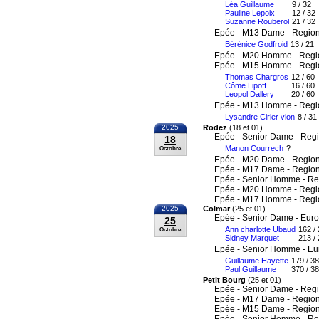
Léa Guillaume
9 / 32
Pauline Lepoix
12 / 32
Suzanne Rouberol
21 / 32
Epée - M13 Dame - Region
Bérénice Godfroid
13 / 21
Epée - M20 Homme - Regi
Epée - M15 Homme - Regi
Thomas Chargros
12 / 60
Côme Lipoff
16 / 60
Leopol Dallery
20 / 60
Epée - M13 Homme - Regi
Lysandre Cirier vion
8 / 31
2025
Rodez
(18 et 01)
Epée - Senior Dame - Reg
18
Manon Courrech
?
Octobre
Epée - M20 Dame - Region
Epée - M17 Dame - Region
Epée - Senior Homme - Re
Epée - M20 Homme - Regi
Epée - M17 Homme - Regi
2025
Colmar
(25 et 01)
Epée - Senior Dame - Eur
25
Ann charlotte Ubaud
162 /
Octobre
Sidney Marquet
213 /
Epée - Senior Homme - E
Guillaume Hayette
179 / 3
Paul Guillaume
370 / 3
Petit Bourg
(25 et 01)
Epée - Senior Dame - Reg
Epée - M17 Dame - Region
Epée - M15 Dame - Region