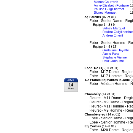
Manon Courrech
10
Anne-Elisabeth Fontaine
12
Pauline Guigli berthet
16
Sidney Marquet
19
eq Fareins
(07 et 01)
Epée - Senior Dame - Reg
Equipe 1 -
8 / 9
Sidney Marquet
Pauline Guigli berthet
Andrea Emerit
Epée - Senior Homme - Re
Equipe 1 -
4 / 17
Guillaume Hayette
Alexis Para
Stéphane Vienne
Paul Guillaume
Laon 1/2 EQ
(07 et 01)
Epée - M17 Dame - Region
Epée - M17 Homme - Regi
2026
1/2 France Eq Mantes la Jolie
(1
Epée - Vétéran Homme - N
14
Mars
Chambéry
(14 et 01)
Fleuret - M11 Dame - Regi
Fleuret - M9 Dame - Regio
Fleuret - M11 Homme - Re
Fleuret - M9 Homme - Reg
Chambéry eq
(14 et 01)
Epée - Senior Dame - Reg
Epée - Senior Homme - Re
Eq Corbas
(14 et 01)
Epée - M20 Dame - Region