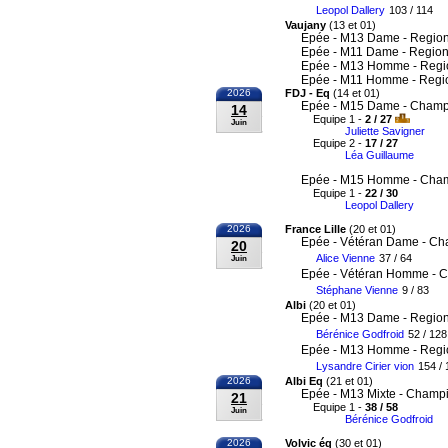
Leopol Dallery
103 / 114
Vaujany
(13 et 01)
Epée - M13 Dame - Region
Epée - M11 Dame - Region
Epée - M13 Homme - Regi
Epée - M11 Homme - Regi
2026
FDJ - Eq
(14 et 01)
Epée - M15 Dame - Champi
14
Equipe 1 -
2 / 27
Juin
Juliette Savigner
Equipe 2 -
17 / 27
Léa Guillaume
Epée - M15 Homme - Cham
Equipe 1 -
22 / 30
Leopol Dallery
2026
France Lille
(20 et 01)
Epée - Vétéran Dame - Ch
20
Alice Vienne
37 / 64
Juin
Epée - Vétéran Homme - C
Stéphane Vienne
9 / 83
Albi
(20 et 01)
Epée - M13 Dame - Region
Bérénice Godfroid
52 / 128
Epée - M13 Homme - Regi
Lysandre Cirier vion
154 / 
2026
Albi Eq
(21 et 01)
Epée - M13 Mixte - Champi
21
Equipe 1 -
38 / 58
Juin
Bérénice Godfroid
2026
Volvic éq
(30 et 01)