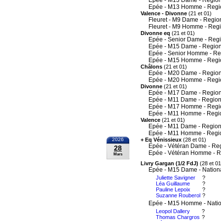
Epée - M13 Dame - Region
Epée - M13 Homme - Regi
Valence - Divonne
(21 et 01)
Fleuret - M9 Dame - Regio
Fleuret - M9 Homme - Reg
Divonne eq
(21 et 01)
Epée - Senior Dame - Reg
Epée - M15 Dame - Region
Epée - Senior Homme - Re
Epée - M15 Homme - Regi
Châlons
(21 et 01)
Epée - M20 Dame - Region
Epée - M20 Homme - Regi
Divonne
(21 et 01)
Epée - M17 Dame - Region
Epée - M11 Dame - Region
Epée - M17 Homme - Regi
Epée - M11 Homme - Regi
Valence
(21 et 01)
Epée - M11 Dame - Region
Epée - M11 Homme - Regi
2026
+ Eq Vénissieux
(28 et 01)
Epée - Vétéran Dame - Re
28
Epée - Vétéran Homme - R
Mars
Livry Gargan (1/2 FdJ)
(28 et 01
Epée - M15 Dame - Nation
Juliette Savigner
?
Léa Guillaume
?
Pauline Lepoix
?
Suzanne Rouberol
?
Epée - M15 Homme - Nati
Leopol Dallery
?
Thomas Chargros
?