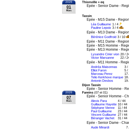
2026
Thionville + eq
Epée - Senior Dame - Reg
01
Mars
Tassin
Epée - M15 Dame - Region
Léa Guillaume
1 / 4
Pauline Lepoix
3 / 4
Epée - M13 Dame - Region
Bérénice Godfroid
3 / 10
Epée - M11 Dame - Region
Epée - M15 Homme - Regi
Epée - M13 Homme - Regi
Lysandre Cirier vion
20 / 2
Victor Marsanne
22 / 2
Epée - M11 Homme - Regi
Andréa Maisonnas
3 /
Elliot Faron
5 /
Marceau Perez
17 
Telio Kerkhove marque
18 
Antonin Desbos
19 
Dijon Tassin
Epée - Senior Homme - Re
2026
Fareins
(07 et 01)
Epée - Senior Homme - Ch
07
Alexis Para
4 / 44
Mars
Guillaume Hayette
10 / 44
Stéphane Vienne
11 / 44
Paul Guillaume
23 / 44
Vincent Guillaume
27 / 44
Béranger Vachet
31 / 44
Epée - Senior Dame - Cha
Aude Minardi
7 