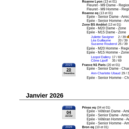
Roanne Lyon
(13 et 01)
Fleuret - M9 Dame - Regio
Fleuret - M9 Homme - Reg
Roanne eq
(13 et 01)
Epée - Senior Dame - Amic
Epée - Senior Homme - Am
Zone BS Andéol
(13 et 01)
Epée - M20 Dame - Zone
Epée - M15 Dame - Zone
Juliette Savigner
2 / 39
Léa Guillaume
20 / 39
Suzanne Rouberol
25 / 39
Epée - M20 Homme - Regi
Epée - M15 Homme - Zone
Leopol Dallery
17 / 69
Côme Lipoff
35 / 69
2025
France N1 Paris
(20 et 01)
Epée - Senior Dame - Cha
20
Ann-Charlotte Ubaud
29 / 
Décembre
Epée - Senior Homme - Ch
Janvier 2026
2026
Privas eq
(04 et 01)
Epée - Vétéran Dame - Ami
04
Epée - Senior Dame - Amic
Janvier
Epée - Vétéran Homme - A
Epée - Senior Homme - Am
2026
Bron eq
(10 et 01)