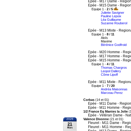
Epée - M17 Dame - Region
Epée - M15 Dame - Region
Equipe 1 -
2 / 5
Juliette Savigner
Pauline Lepoix
Léa Guillaume
Suzanne Rouberol
Epée - M13 Mixte - Region
Equipe 1 -
8 / 11
Aloïs
Maxime
Bérénice Godfroid
Epée - M20 Homme - Regi
Epée - M17 Homme - Regi
Epée - M15 Homme - Regi
Equipe 1 -
4 / 11
Thomas Chargros
Leopol Dallery
Côme Lipoff
Epée - M11 Mixte - Region
Equipe 1 -
7 / 20
Andréa Maisonnas
Marceau Perez
Corbas
(14 et 01)
Epée - M11 Dame - Region
Epée - M11 Homme - Regi
1/2 France Eq Mantes la Jolie
(1
Epée - Vétéran Dame - Nat
2026
Valence Divonne
(21 et 01)
Fleuret - M11 Dame - Regi
21
Fleuret - M11 Homme - Re
Mars