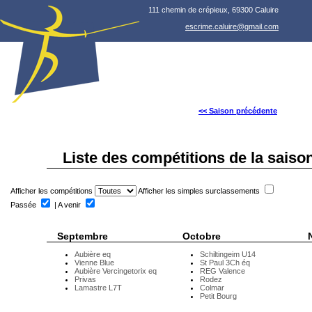
111 chemin de crépieux, 69300 Caluire
escrime.caluire@gmail.com
<< Saison précédente
Liste des compétitions de la saiso
Afficher les compétitions
Afficher les simples surclassements
Passée
| A venir
Septembre
Octobre
Aubière eq
Schiltingeim U14
Vienne Blue
St Paul 3Ch éq
Aubière Vercingetorix eq
REG Valence
Privas
Rodez
Lamastre L7T
Colmar
Petit Bourg