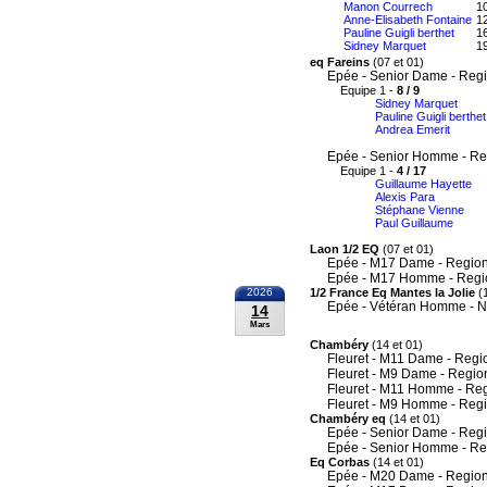
Manon Courrech
10
Anne-Elisabeth Fontaine
12
Pauline Guigli berthet
16
Sidney Marquet
19
eq Fareins
(07 et 01)
Epée - Senior Dame - Reg
Equipe 1 -
8 / 9
Sidney Marquet
Pauline Guigli berthet
Andrea Emerit
Epée - Senior Homme - Re
Equipe 1 -
4 / 17
Guillaume Hayette
Alexis Para
Stéphane Vienne
Paul Guillaume
Laon 1/2 EQ
(07 et 01)
Epée - M17 Dame - Region
Epée - M17 Homme - Regi
2026
1/2 France Eq Mantes la Jolie
(1
Epée - Vétéran Homme - N
14
Mars
Chambéry
(14 et 01)
Fleuret - M11 Dame - Regi
Fleuret - M9 Dame - Regio
Fleuret - M11 Homme - Re
Fleuret - M9 Homme - Reg
Chambéry eq
(14 et 01)
Epée - Senior Dame - Reg
Epée - Senior Homme - Re
Eq Corbas
(14 et 01)
Epée - M20 Dame - Region