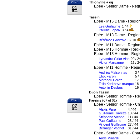
2026
Thionville + eq
Epée - Senior Dame - Reg
01
Mars
Tassin
Epée - M15 Dame - Region
Léa Guillaume
1 / 4
Pauline Lepoix
3 / 4
Epée - M13 Dame - Region
Bérénice Godfroid
3 / 10
Epée - M11 Dame - Region
Epée - M15 Homme - Regi
Epée - M13 Homme - Regi
Lysandre Cirier vion
20 / 2
Victor Marsanne
22 / 2
Epée - M11 Homme - Regi
Andréa Maisonnas
3 /
Elliot Faron
5 /
Marceau Perez
17 
Telio Kerkhove marque
18 
Antonin Desbos
19 
Dijon Tassin
Epée - Senior Homme - Re
2026
Fareins
(07 et 01)
Epée - Senior Homme - Ch
07
Alexis Para
4 / 44
Mars
Guillaume Hayette
10 / 44
Stéphane Vienne
11 / 44
Paul Guillaume
23 / 44
Vincent Guillaume
27 / 44
Béranger Vachet
31 / 44
Epée - Senior Dame - Cha
Aude Minardi
7 