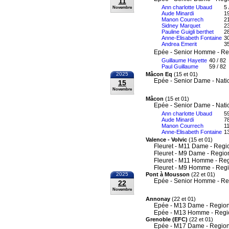
11
Ann charlotte Ubaud
5 
Novembre
Aude Minardi
19
Manon Courrech
21
Sidney Marquet
23
Pauline Guigli berthet
28
Anne-Elisabeth Fontaine
30
Andrea Emerit
35
Epée - Senior Homme - Re
Guillaume Hayette
40 / 82
Paul Guillaume
59 / 82
2025
Mâcon Eq
(15 et 01)
Epée - Senior Dame - Nati
15
Novembre
Mâcon
(15 et 01)
Epée - Senior Dame - Nati
Ann charlotte Ubaud
59
Aude Minardi
78
Manon Courrech
11
Anne-Elisabeth Fontaine
13
Valence - Volvic
(15 et 01)
Fleuret - M11 Dame - Regi
Fleuret - M9 Dame - Regio
Fleuret - M11 Homme - Re
Fleuret - M9 Homme - Reg
2025
Pont à Mousson
(22 et 01)
Epée - Senior Homme - Re
22
Novembre
Annonay
(22 et 01)
Epée - M13 Dame - Region
Epée - M13 Homme - Regi
Grenoble (EFC)
(22 et 01)
Epée - M17 Dame - Region