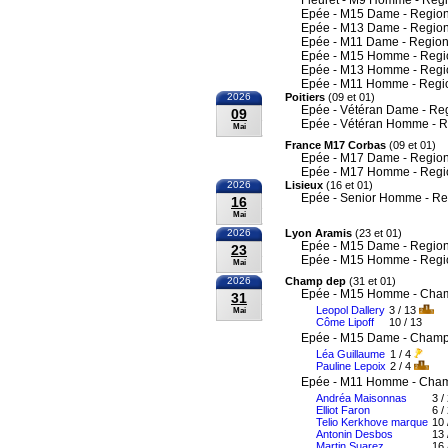
Fleuret - M9 Homme - Reg
Epée - M15 Dame - Region
Epée - M13 Dame - Region
Epée - M11 Dame - Region
Epée - M15 Homme - Regi
Epée - M13 Homme - Regi
Epée - M11 Homme - Regi
2026
Poitiers
(09 et 01)
Epée - Vétéran Dame - Re
09
Epée - Vétéran Homme - R
Mai
France M17 Corbas
(09 et 01)
Epée - M17 Dame - Region
Epée - M17 Homme - Regi
2026
Lisieux
(16 et 01)
Epée - Senior Homme - Re
16
Mai
2026
Lyon Aramis
(23 et 01)
Epée - M15 Dame - Region
23
Epée - M15 Homme - Regi
Mai
2026
Champ dep
(31 et 01)
Epée - M15 Homme - Cham
31
Leopol Dallery
3 / 13
Mai
Côme Lipoff
10 / 13
Epée - M15 Dame - Champi
Léa Guillaume
1 / 4
Pauline Lepoix
2 / 4
Epée - M11 Homme - Cham
Andréa Maisonnas
3 /
Elliot Faron
6 /
Telio Kerkhove marque
10 
Antonin Desbos
13 
Martin Suarez
16 