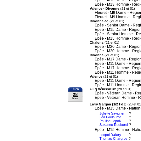
Epée - M13 Dame - Region
Epée - M13 Homme - Regi
Valence - Divonne
(21 et 01)
Fleuret - M9 Dame - Regio
Fleuret - M9 Homme - Reg
Divonne eq
(21 et 01)
Epée - Senior Dame - Reg
Epée - M15 Dame - Region
Epée - Senior Homme - Re
Epée - M15 Homme - Regi
Châlons
(21 et 01)
Epée - M20 Dame - Region
Epée - M20 Homme - Regi
Divonne
(21 et 01)
Epée - M17 Dame - Region
Epée - M11 Dame - Region
Epée - M17 Homme - Regi
Epée - M11 Homme - Regi
Valence
(21 et 01)
Epée - M11 Dame - Region
Epée - M11 Homme - Regi
2026
+ Eq Vénissieux
(28 et 01)
Epée - Vétéran Dame - Re
28
Epée - Vétéran Homme - R
Mars
Livry Gargan (1/2 FdJ)
(28 et 01
Epée - M15 Dame - Nation
Juliette Savigner
?
Léa Guillaume
?
Pauline Lepoix
?
Suzanne Rouberol
?
Epée - M15 Homme - Nati
Leopol Dallery
?
Thomas Chargros
?