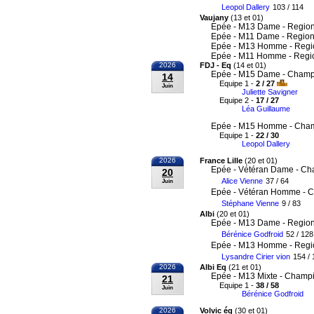
Leopol Dallery
103 / 114
Vaujany
(13 et 01)
Epée - M13 Dame - Region
Epée - M11 Dame - Region
Epée - M13 Homme - Regi
Epée - M11 Homme - Regi
2026
FDJ - Eq
(14 et 01)
Epée - M15 Dame - Champi
14
Equipe 1 -
2 / 27
Juin
Juliette Savigner
Equipe 2 -
17 / 27
Léa Guillaume
Epée - M15 Homme - Cham
Equipe 1 -
22 / 30
Leopol Dallery
2026
France Lille
(20 et 01)
Epée - Vétéran Dame - Ch
20
Alice Vienne
37 / 64
Juin
Epée - Vétéran Homme - C
Stéphane Vienne
9 / 83
Albi
(20 et 01)
Epée - M13 Dame - Region
Bérénice Godfroid
52 / 128
Epée - M13 Homme - Regi
Lysandre Cirier vion
154 / 
2026
Albi Eq
(21 et 01)
Epée - M13 Mixte - Champi
21
Equipe 1 -
38 / 58
Juin
Bérénice Godfroid
2026
Volvic éq
(30 et 01)