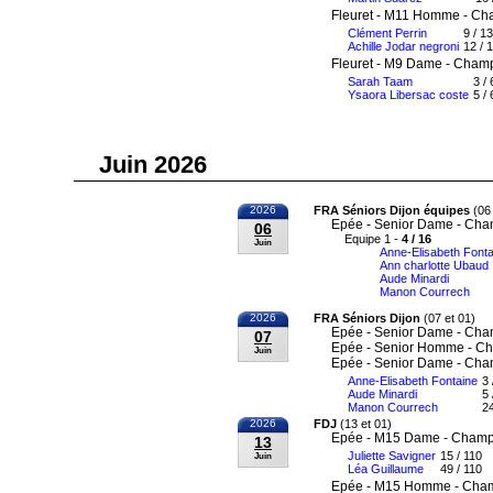
Fleuret - M11 Homme - Ch
Clément Perrin
9 / 13
Achille Jodar negroni
12 / 
Fleuret - M9 Dame - Champ
Sarah Taam
3 /
Ysaora Libersac coste
5 / 
Juin 2026
2026
FRA Séniors Dijon équipes
(06 
Epée - Senior Dame - Cha
06
Equipe 1 -
4 / 16
Juin
Anne-Elisabeth Fonta
Ann charlotte Ubaud
Aude Minardi
Manon Courrech
2026
FRA Séniors Dijon
(07 et 01)
Epée - Senior Dame - Cha
07
Epée - Senior Homme - Ch
Juin
Epée - Senior Dame - Cha
Anne-Elisabeth Fontaine
3 
Aude Minardi
5 
Manon Courrech
24
2026
FDJ
(13 et 01)
Epée - M15 Dame - Champi
13
Juliette Savigner
15 / 110
Juin
Léa Guillaume
49 / 110
Epée - M15 Homme - Cham