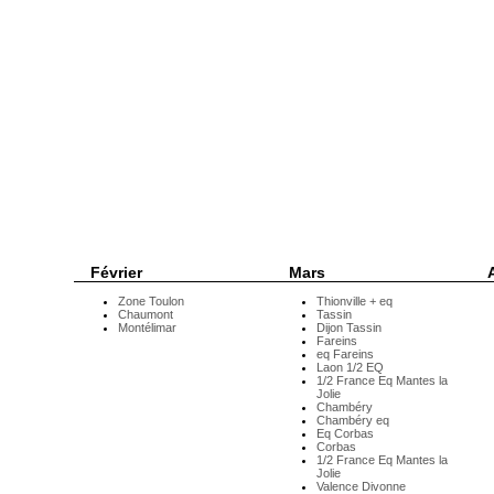
Février
Mars
A
Zone Toulon
Thionville + eq
Chaumont
Tassin
Montélimar
Dijon Tassin
Fareins
eq Fareins
Laon 1/2 EQ
1/2 France Eq Mantes la
Jolie
Chambéry
Chambéry eq
Eq Corbas
Corbas
1/2 France Eq Mantes la
Jolie
Valence Divonne