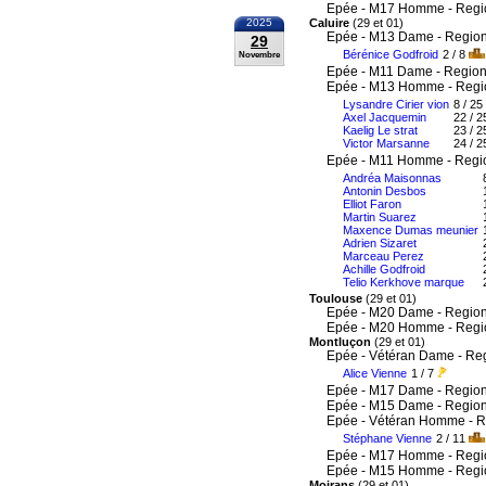
Epée - M17 Homme - Regi
2025
Caluire
(29 et 01)
Epée - M13 Dame - Region
29
Bérénice Godfroid
2 / 8
Novembre
Epée - M11 Dame - Region
Epée - M13 Homme - Regi
Lysandre Cirier vion
8 / 25
Axel Jacquemin
22 / 2
Kaelig Le strat
23 / 2
Victor Marsanne
24 / 2
Epée - M11 Homme - Regi
Andréa Maisonnas
Antonin Desbos
Elliot Faron
Martin Suarez
Maxence Dumas meunier
Adrien Sizaret
Marceau Perez
Achille Godfroid
Telio Kerkhove marque
Toulouse
(29 et 01)
Epée - M20 Dame - Region
Epée - M20 Homme - Regi
Montluçon
(29 et 01)
Epée - Vétéran Dame - Re
Alice Vienne
1 / 7
Epée - M17 Dame - Region
Epée - M15 Dame - Region
Epée - Vétéran Homme - R
Stéphane Vienne
2 / 11
Epée - M17 Homme - Regi
Epée - M15 Homme - Regi
Moirans
(29 et 01)