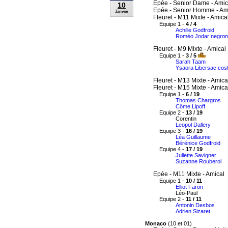
Epée - Senior Dame - Amic
10
Epée - Senior Homme - Am
Janvier
Fleuret - M11 Mixte - Amica
Equipe 1 -
4 / 4
Achille Godfroid
Roméo Jodar negron
Fleuret - M9 Mixte - Amical
Equipe 1 -
3 / 5
Sarah Taam
Ysaora Libersac cos
Fleuret - M13 Mixte - Amica
Fleuret - M15 Mixte - Amica
Equipe 1 -
6 / 19
Thomas Chargros
Côme Lipoff
Equipe 2 -
13 / 19
Corentin
Leopol Dallery
Equipe 3 -
16 / 19
Léa Guillaume
Bérénice Godfroid
Equipe 4 -
17 / 19
Juliette Savigner
Suzanne Rouberol
Epée - M11 Mixte - Amical
Equipe 1 -
10 / 11
Elliot Faron
Léo-Paul
Equipe 2 -
11 / 11
Antonin Desbos
Adrien Sizaret
Monaco
(10 et 01)