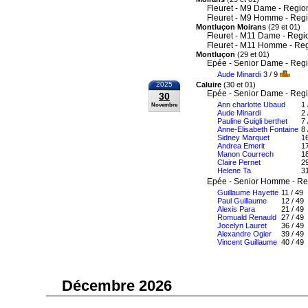
Fleuret - M9 Dame - Regio
Fleuret - M9 Homme - Reg
Montluçon Moirans
(29 et 01)
Fleuret - M11 Dame - Regi
Fleuret - M11 Homme - Re
Montluçon
(29 et 01)
Epée - Senior Dame - Reg
Aude Minardi
3 / 9
2025
Caluire
(30 et 01)
Epée - Senior Dame - Reg
30
Ann charlotte Ubaud
1 
Novembre
Aude Minardi
2 
Pauline Guigli berthet
7 
Anne-Elisabeth Fontaine
8 
Sidney Marquet
16
Andrea Emerit
17
Manon Courrech
18
Claire Pernet
29
Helene Ta
31
Epée - Senior Homme - Re
Guillaume Hayette
11 / 49
Paul Guillaume
12 / 49
Alexis Para
21 / 49
Romuald Renauld
27 / 49
Jocelyn Lauret
36 / 49
Alexandre Ogier
39 / 49
Vincent Guillaume
40 / 49
Décembre 2026