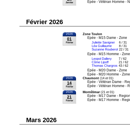
Epée - Vétéran Homme - N
Janvier
Février 2026
2026
Zone Toulon
Epée - M15 Dame - Zone
01
Juliette Savigner
6 / 31
Février
Léa Guillaume
8 / 31
Suzanne Rouberol
22 / 31
Epée - M15 Homme - Zone
Leopol Dallery
7 / 62
Côme Lipoff
21 / 62
Thomas Chargros
43 / 62
Epée - M20 Dame - Zone
Epée - M20 Homme - Zone
2026
Chaumont
(14 et 01)
Epée - Vétéran Dame - Re
14
Epée - Vétéran Homme - R
Février
2026
Montélimar
(21 et 01)
Epée - M17 Dame - Region
21
Epée - M17 Homme - Regi
Février
Mars 2026