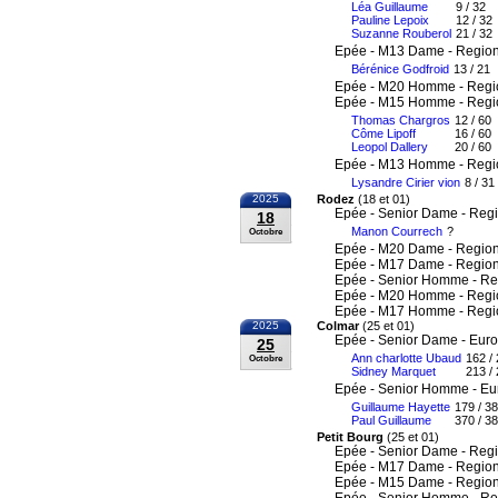
Léa Guillaume
9 / 32
Pauline Lepoix
12 / 32
Suzanne Rouberol
21 / 32
Epée - M13 Dame - Region
Bérénice Godfroid
13 / 21
Epée - M20 Homme - Regi
Epée - M15 Homme - Regi
Thomas Chargros
12 / 60
Côme Lipoff
16 / 60
Leopol Dallery
20 / 60
Epée - M13 Homme - Regi
Lysandre Cirier vion
8 / 31
2025
Rodez
(18 et 01)
Epée - Senior Dame - Reg
18
Manon Courrech
?
Octobre
Epée - M20 Dame - Region
Epée - M17 Dame - Region
Epée - Senior Homme - Re
Epée - M20 Homme - Regi
Epée - M17 Homme - Regi
2025
Colmar
(25 et 01)
Epée - Senior Dame - Eur
25
Ann charlotte Ubaud
162 /
Octobre
Sidney Marquet
213 /
Epée - Senior Homme - E
Guillaume Hayette
179 / 3
Paul Guillaume
370 / 3
Petit Bourg
(25 et 01)
Epée - Senior Dame - Reg
Epée - M17 Dame - Region
Epée - M15 Dame - Region