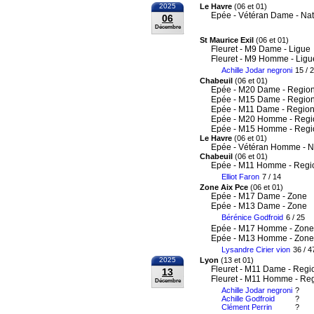
2025
Le Havre
(06 et 01)
Epée - Vétéran Dame - Nat
06
Décembre
St Maurice Exil
(06 et 01)
Fleuret - M9 Dame - Ligue
Fleuret - M9 Homme - Ligu
Achille Jodar negroni
15 / 
Chabeuil
(06 et 01)
Epée - M20 Dame - Region
Epée - M15 Dame - Region
Epée - M11 Dame - Region
Epée - M20 Homme - Regi
Epée - M15 Homme - Regi
Le Havre
(06 et 01)
Epée - Vétéran Homme - N
Chabeuil
(06 et 01)
Epée - M11 Homme - Regi
Elliot Faron
7 / 14
Zone Aix Pce
(06 et 01)
Epée - M17 Dame - Zone
Epée - M13 Dame - Zone
Bérénice Godfroid
6 / 25
Epée - M17 Homme - Zone
Epée - M13 Homme - Zone
Lysandre Cirier vion
36 / 4
2025
Lyon
(13 et 01)
Fleuret - M11 Dame - Regi
13
Fleuret - M11 Homme - Re
Décembre
Achille Jodar negroni
?
Achille Godfroid
?
Clément Perrin
?