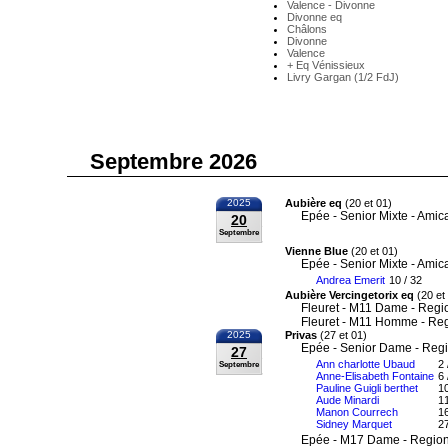
Valence - Divonne
Divonne eq
Châlons
Divonne
Valence
+ Eq Vénissieux
Livry Gargan (1/2 FdJ)
Septembre 2026
2025
Aubière eq
(20 et 01)
Epée - Senior Mixte - Amic
20
Septembre
Vienne Blue
(20 et 01)
Epée - Senior Mixte - Amic
Andrea Emerit
10 / 32
Aubière Vercingetorix eq
(20 et
Fleuret - M11 Dame - Regi
Fleuret - M11 Homme - Re
2025
Privas
(27 et 01)
Epée - Senior Dame - Reg
27
Ann charlotte Ubaud
2 
Septembre
Anne-Elisabeth Fontaine
6 
Pauline Guigli berthet
10
Aude Minardi
11
Manon Courrech
16
Sidney Marquet
27
Epée - M17 Dame - Region