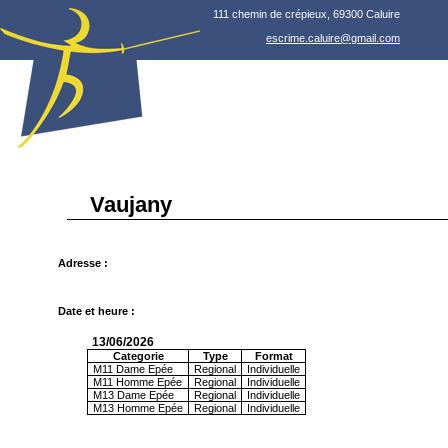
111 chemin de crépieux, 69300 Caluire
escrime.caluire@gmail.com
Vaujany
Adresse :
Date et heure :
13/06/2026
Categorie
Type
Format
M11 Dame Epée
Regional
Individuelle
M11 Homme Epée
Regional
Individuelle
M13 Dame Epée
Regional
Individuelle
M13 Homme Epée
Regional
Individuelle