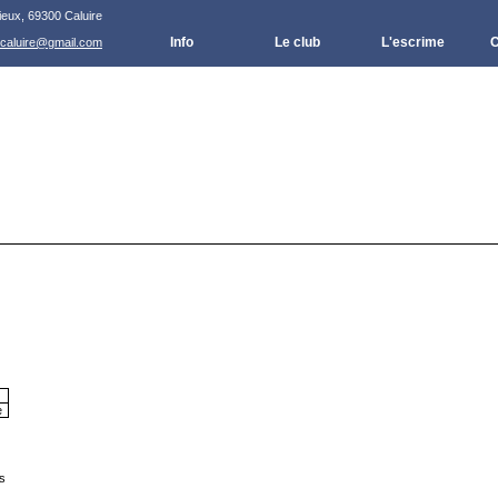
ieux, 69300 Caluire
Info
Le club
L'escrime
C
.caluire@gmail.com
e
s