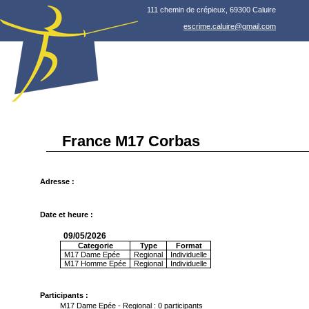
111 chemin de crépieux, 69300 Caluire
escrime.caluire@gmail.com
France M17 Corbas
Adresse :
Date et heure :
09/05/2026
Categorie
Type
Format
M17 Dame Epée
Regional
Individuelle
M17 Homme Epée
Regional
Individuelle
Participants :
M17 Dame Epée - Regional : 0 participants