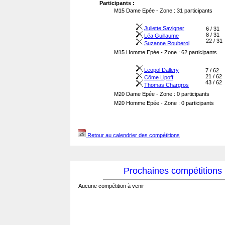
Participants :
M15 Dame Epée - Zone : 31 participants
Juliette Savigner
6 / 31
8 / 31
Léa Guillaume
22 / 31
Suzanne Rouberol
M15 Homme Epée - Zone : 62 participants
Leopol Dallery
7 / 62
21 / 62
Côme Lipoff
43 / 62
Thomas Chargros
M20 Dame Epée - Zone : 0 participants
M20 Homme Epée - Zone : 0 participants
Retour au calendrier des compétitions
Prochaines compétitions
Aucune compétition à venir