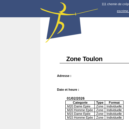
111 chemin de crép
escrime
Zone Toulon
Adresse :
Date et heure :
01/02/2026
Categorie
Type
Format
M20 Dame Epée
Zone
Individuelle
M20 Homme Epée
Zone
Individuelle
M15 Dame Epée
Zone
Individuelle
M15 Homme Epée
Zone
Individuelle