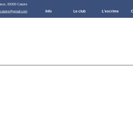
ieux, 69300 Caluire
Info
Le club
L'escrime
C
.caluire@gmail.com