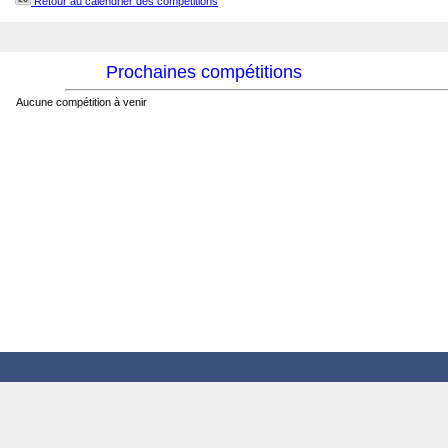
Retour au calendrier des compétitions
Prochaines compétitions
Aucune compétition à venir