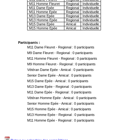
M11 Homme Fleuret
Regional
Individuelle
M11 Dame Epée
Regional
Individuelle
M11 Homme Epée
Regional
Individuelle
M13 Dame Epée
Regional
Individuelle
M13 Homme Epée
Regional
Individuelle
M15 Dame Epée
Amical
Individuelle
M15 Homme Epée
Amical
Individuelle
Participants :
M11 Dame Fleuret - Regional : 0 participants
M9 Dame Fleuret - Regional : 0 participants
M11 Homme Fleuret - Regional : 0 participants
M9 Homme Fleuret - Regional : 0 participants
Vétéran Dame Epée - Amical : 0 participants
Senior Dame Epée - Amical : 0 participants
M15 Dame Epée - Amical : 0 participants
M13 Dame Epée - Regional : 0 participants
M11 Dame Epée - Regional : 0 participants
Vétéran Homme Epée - Amical : 0 participants
Senior Homme Epée - Amical : 0 participants
M15 Homme Epée - Amical : 0 participants
M13 Homme Epée - Regional : 0 participants
M11 Homme Epée - Regional : 0 participants