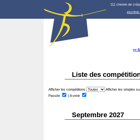
111 chemin de crép
escrime
<< S
Liste des compétition
Afficher les compétitions
Afficher les simples 
Passée
| A venir
Septembre 2027