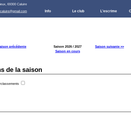
ieux, 69300 Caluire
Info
Le club
L'escrime
C
.caluire@gmail.com
aison précédente
Saison 2026 / 2027
Saison suivante >>
Saison en cours
s de la saison
surclassements