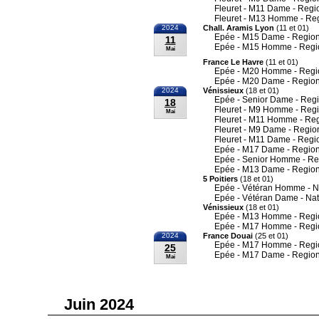
Fleuret - M11 Dame - Regi
Fleuret - M13 Homme - Re
2024
Chall. Aramis Lyon
(11 et 01)
Epée - M15 Dame - Region
11
Epée - M15 Homme - Regi
Mai
France Le Havre
(11 et 01)
Epée - M20 Homme - Regi
Epée - M20 Dame - Region
2024
Vénissieux
(18 et 01)
Epée - Senior Dame - Reg
18
Fleuret - M9 Homme - Reg
Mai
Fleuret - M11 Homme - Re
Fleuret - M9 Dame - Regio
Fleuret - M11 Dame - Regi
Epée - M17 Dame - Region
Epée - Senior Homme - Re
Epée - M13 Dame - Region
5 Poitiers
(18 et 01)
Epée - Vétéran Homme - N
Epée - Vétéran Dame - Nat
Vénissieux
(18 et 01)
Epée - M13 Homme - Regi
Epée - M17 Homme - Regi
2024
France Douai
(25 et 01)
Epée - M17 Homme - Regi
25
Epée - M17 Dame - Region
Mai
Juin 2024