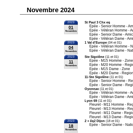
Novembre 2024
2023
St Paul 3 Chx eq
Epée - Senior Homme - Am
01
Epée - Vétéran Homme - A
Novembre
Epée - Senior Dame - Amic
Epée - Vétéran Dame - Ami
2023
1 Val d'Europe
(04 et 01)
Epée - Vétéran Homme - N
04
Epée - Vétéran Dame - Nat
Novembre
2023
Ste Sigolène
(11 et 01)
Epée - M15 Homme - Zone
11
Epée - M20 Homme - Regi
Novembre
Epée - M15 Dame - Zone
Epée - M20 Dame - Region
11-Ste Sigolène
(11 et 01)
Epée - Senior Homme - Re
Epée - Senior Dame - Reg
Oyonnax
(11 et 01)
Epée - Vétéran Homme - A
Epée - Vétéran Dame - Ami
Lyon 69
(11 et 01)
Fleuret - M11 Homme - Re
Fleuret - M13 Homme - Re
Fleuret - M11 Dame - Regi
Fleuret - M13 Dame - Regi
2023
2 + éq2 Dijon
(18 et 01)
Epée - Senior Dame - Nati
18
Novembre