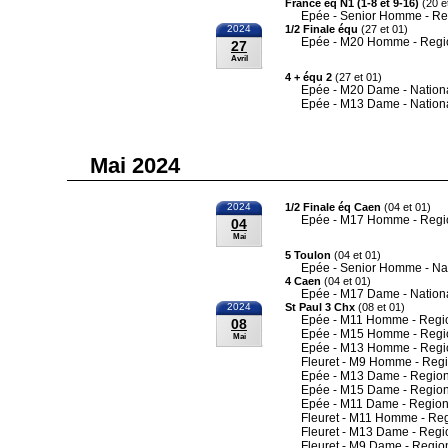
France éq N1 (1-8 et 9-16)
(20 e
Epée - Senior Homme - Re
2024
1/2 Finale équ
(27 et 01)
Epée - M20 Homme - Regi
27
Avril
4 + équ 2
(27 et 01)
Epée - M20 Dame - Nation
Epée - M13 Dame - Nation
Mai 2024
2024
1/2 Finale éq Caen
(04 et 01)
Epée - M17 Homme - Regi
04
Mai
5 Toulon
(04 et 01)
Epée - Senior Homme - Na
4 Caen
(04 et 01)
Epée - M17 Dame - Nation
2024
St Paul 3 Chx
(08 et 01)
Epée - M11 Homme - Regi
08
Epée - M15 Homme - Regi
Mai
Epée - M13 Homme - Regi
Fleuret - M9 Homme - Reg
Epée - M13 Dame - Region
Epée - M15 Dame - Region
Epée - M11 Dame - Region
Fleuret - M11 Homme - Re
Fleuret - M13 Dame - Regi
Fleuret - M9 Dame - Regio