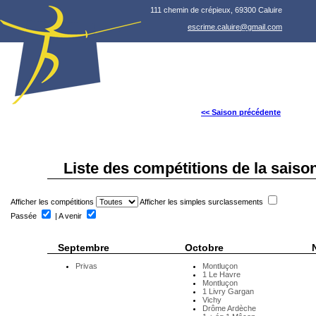
111 chemin de crépieux, 69300 Caluire
escrime.caluire@gmail.com
<< Saison précédente
Liste des compétitions de la saiso
Afficher les compétitions
Afficher les simples surclassements
Passée
| A venir
Septembre
Octobre
Privas
Montluçon
1 Le Havre
Montluçon
1 Livry Gargan
Vichy
Drôme Ardèche