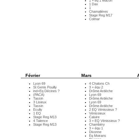
1 + éq 1 Mâcon
1 Dax
1
Chamalières
Stage Reg M17
Colmar
Février
Mars
A
Lyon 69
4 Chalons Ch
St Genis Pouilly
3 + équ 2
ind+Eq Décines ?
Drôme Ardèche
(PACA)
Lyon 69
Tassin
Drôme Ardèche
3 Lisieux
Lyon 69
Tassin
Drôme Ardèche
Ecully
2 EQ Vénissieux ?
1 EQ
Vénissieux
Stage Reg M13
Caluire
4 Talence
3 + EQ Vénissieux ?
Stage Reg M13
Chambéry
3 + équ 1
Divonne
Eq Moirans