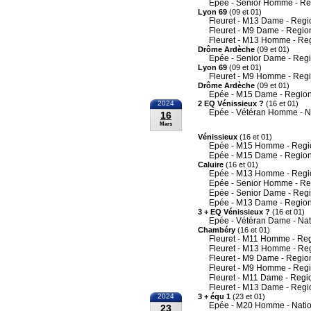
Epée - Senior Homme - Re
Lyon 69
(09 et 01)
Fleuret - M13 Dame - Regi
Fleuret - M9 Dame - Regio
Fleuret - M13 Homme - Re
Drôme Ardèche
(09 et 01)
Epée - Senior Dame - Reg
Lyon 69
(09 et 01)
Fleuret - M9 Homme - Reg
Drôme Ardèche
(09 et 01)
Epée - M15 Dame - Region
2024
2 EQ Vénissieux ?
(16 et 01)
Epée - Vétéran Homme - N
16
Mars
Vénissieux
(16 et 01)
Epée - M15 Homme - Regi
Epée - M15 Dame - Region
Caluire
(16 et 01)
Epée - M13 Homme - Regi
Epée - Senior Homme - Re
Epée - Senior Dame - Reg
Epée - M13 Dame - Region
3 + EQ Vénissieux ?
(16 et 01)
Epée - Vétéran Dame - Nat
Chambéry
(16 et 01)
Fleuret - M11 Homme - Re
Fleuret - M13 Homme - Re
Fleuret - M9 Dame - Regio
Fleuret - M9 Homme - Reg
Fleuret - M11 Dame - Regi
Fleuret - M13 Dame - Regi
2024
3 + équ 1
(23 et 01)
Epée - M20 Homme - Nati
23